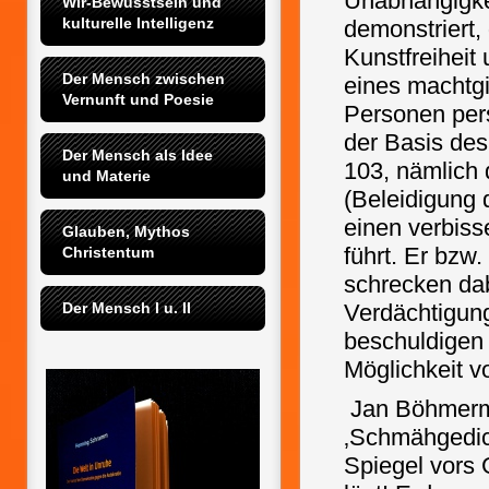
Unabhängigkei
Wir-Bewusstsein und 
kulturelle Intelligenz
demonstriert,
Kunstfreiheit
Der Mensch zwischen 
eines machtgi
Vernunft und Poesie
Personen pers
der Basis des
Der Mensch als Idee 
103, nämlich 
und Materie
(Beleidigung 
einen verbiss
Glauben, Mythos 
führt. Er bzw
Christentum
schrecken da
Der Mensch I u. II
Verdächtigung
beschuldigen 
Möglichkeit v
Jan Böhmerma
‚Schmähgedich
Spiegel vors 