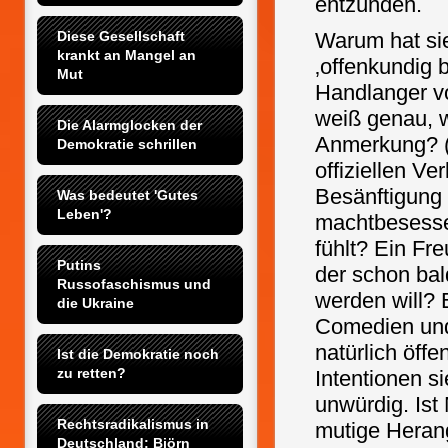
entzünden.
Diese Gesellschaft 
Warum hat sie
krankt an Mangel an 
‚offenkundig 
Mut
Handlanger v
weiß genau, w
Die Alarmglocken der 
Anmerkung? (w
Demokratie schrillen
offiziellen Ve
Besänftigung
Was bedeutet 'Gutes 
Leben'?
machtbesesse
fühlt? Ein Fr
Putins 
der schon ba
Russofaschismus und 
werden will? 
die Ukraine
Comedien und 
natürlich öff
Ist die Demokratie noch 
zu retten?
Intentionen s
unwürdig. Ist
Rechtsradikalismus in 
mutige Herang
Deutschland: Björn 