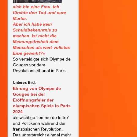
»
Ich bin eine Frau. Ich
fürchte den Tod und eure
Marter.
Aber ich habe kein
Schuldbekenntnis zu
machen. Ist nicht die
Meinungsfreiheit dem
Menschen als wert-vollstes
Erbe geweiht?«
So verteidigte sich Olympe de
Gouges vor dem
Revolutionstribunal in Paris.
Unteres Bild:
Ehrung von Olympe de
Gouges bei der
Eröffnungsfeier der
olympischen Spiele in Paris
2024
als wichtige 'femme de lettre'
und Politikerin während der
französischen Revolution.
Das unterstreicht einmal mehr