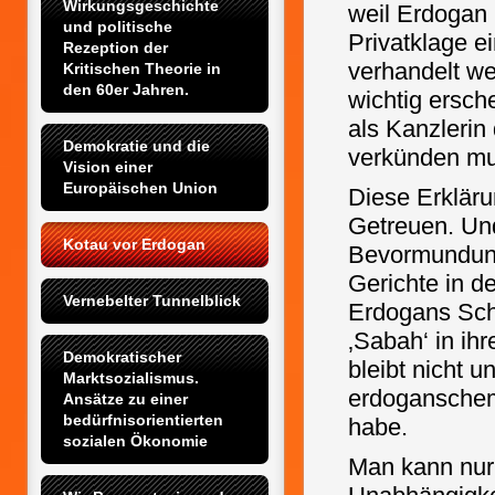
Wirkungsgeschichte 
weil Erdogan 
und politische 
Privatklage ei
Rezeption der 
verhandelt we
Kritischen Theorie in 
den 60er Jahren.
wichtig ersch
als Kanzlerin
Demokratie und die 
verkünden mu
Vision einer 
Europäischen Union
Diese Erkläru
Getreuen. Un
Kotau vor Erdogan
Bevormundung
Gerichte in de
Vernebelter Tunnelblick
Erdogans Sch
‚Sabah‘ in ih
Demokratischer 
bleibt nicht u
Marktsozialismus. 
erdoganschem
Ansätze zu einer 
bedürfnisorientierten 
habe.
sozialen Ökonomie
Man kann nur 