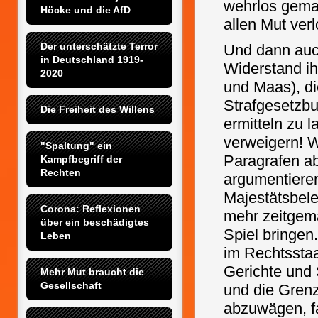
wehrlos gemac
Höcke und die AfD
allen Mut ver
Der unterschätzte Terror 
Und dann auc
in Deutschland 1919-
Widerstand ih
2020
und Maas), d
Strafgesetzb
Die Freiheit des Willens
ermitteln zu 
verweigern! W
"Spaltung" ein 
Paragrafen ab
Kampfbegriff der 
Rechten
argumentiere
Majestätsbele
Corona: Reflexionen 
mehr zeitgemä
über ein beschädigtes 
Spiel bringen
Leben
im Rechtsstaa
Gerichte und 
Mehr Mut braucht die 
Gesellschaft
und die Grenz
abzuwägen, f