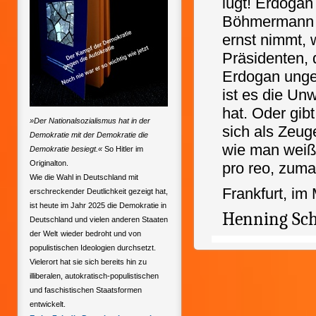
lügt! Erdogan
Böhmermann be
ernst nimmt, w
Präsidenten, 
Erdogan unge
ist es die Un
hat. Oder gib
»Der Nationalsozialismus hat in der
sich als Zeug
Demokratie mit der Demokratie die
wie man weiß,
Demokratie besiegt.«
So Hitler im
Originalton.
pro reo, zuma
Wie die Wahl in Deutschland mit
Frankfurt, im
erschreckender Deutlichkeit gezeigt hat,
ist heute im Jahr 2025 die Demokratie in
Henning S
Deutschland und vielen anderen Staaten
der Welt
wieder bedroht und von
populistischen Ideologien durchsetzt.
Vielerort hat sie sich bereits hin zu
illiberalen, autokratisch-populistischen
und faschistischen Staatsformen
entwickelt.