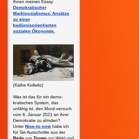
Ihnen meinen Essay:
Demokratischer
Marktsozialismus. Ansätze
zu einer
bedürnisorientierten
sozialen Ökonomie.
(Käthe Kollwitz)
Was ist das für ein demo-
kratisches System, das
unfähig ist, den Mord-versuch
vom 6. Januar 2021
an ihrer
Demokratie zu ahnden?
Unter
Nice-to-now
habe ich
für Sie Ausschnitte aus der
Rede
von
Trump
zur Wahl und