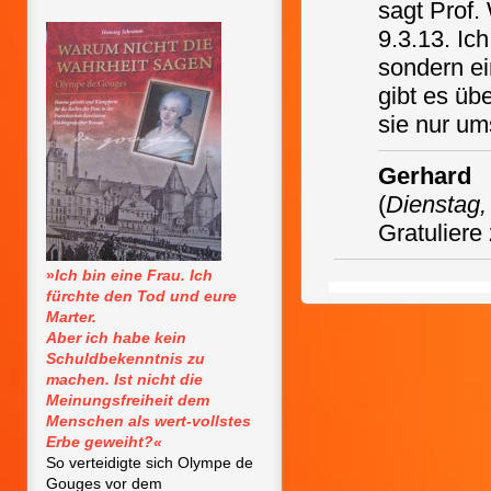
sagt Prof.
9.3.13. Ic
sondern ei
gibt es üb
sie nur um
Gerhard
(
Dienstag,
Gratulier
»
Ich bin eine Frau. Ich
fürchte den Tod und eure
Marter.
Aber ich habe kein
Schuldbekenntnis zu
machen. Ist nicht die
Meinungsfreiheit dem
Menschen als wert-vollstes
Erbe geweiht?«
So verteidigte sich Olympe de
Gouges vor dem