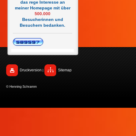
das rege Interesse an
meiner Homepage mit
über
500.000
Besucherinnen und
Besuchern bedanken.
Druckversion
Sitemap
|
© Henning Schramm