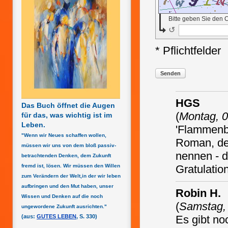
Bitte geben Sie den 
↺
* Pflichtfelder
Senden
HGS
Das Buch öffnet die Augen
(
Montag, 0
für das, was wichtig ist im
Leben.
'Flammenbil
"Wenn wir Neues schaffen wollen,
Roman, der
müssen wir uns von dem bloß passiv-
nennen - d
betrachtenden Denken, dem Zukunft
fremd ist, lösen. Wir müssen den Willen
Gratulation
zum Verändern der Welt,in der wir leben
aufbringen und den Mut haben, unser
Robin H.
Wissen und Denken auf die noch
(
Samstag, 
ungewordene Zukunft ausrichten."
(aus:
GUTES LEBEN
, S. 330)
Es gibt no