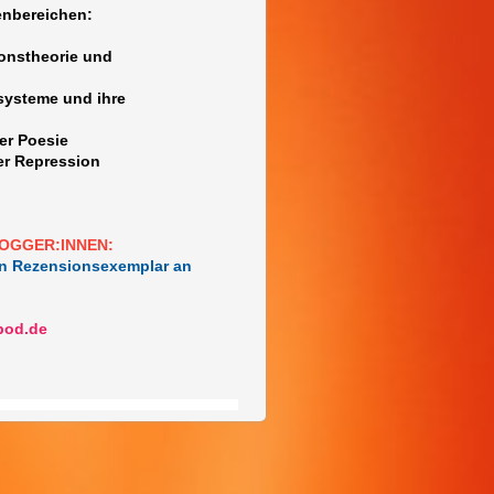
enbereichen:
ionstheorie und
systeme und ihre
er Poesie
er Repression
OGGER:INNEN:
ein Rezensionsexemplar an
bod.de