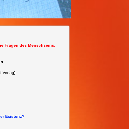
che Fragen des Menschseins.
en
t Verlag)
rer Existenz?