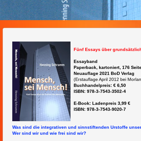
Fünf Essays über grundsätzli
Essayband
Paperback, kartoniert, 176 Seit
Neuauflage 2021 BoD Verlag
(Erstauflage April 2012 bei Morlan
Buchhandelpreis: € 6,50
ISBN: 978-3-7543-3502-4
E-Book: Ladenpreis
3,99 €
ISBN: 978-3-7543-9020-7
Was sind die integrativen und sinnstiftenden Urstoffe unse
Wer sind wir und wie frei sind wir?