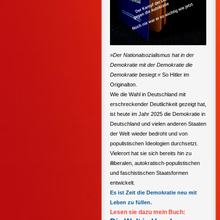
»Der Nationalsozialismus hat in der
Demokratie mit der Demokratie die
Demokratie besiegt.«
So Hitler im
Originalton.
Wie die Wahl in Deutschland mit
erschreckender Deutlichkeit gezeigt hat,
ist heute im Jahr 2025 die Demokratie in
Deutschland und vielen anderen Staaten
der Welt
wieder bedroht und von
populistischen Ideologien durchsetzt.
Vielerort hat sie sich bereits hin zu
illiberalen, autokratisch-populistischen
und faschistischen Staatsformen
entwickelt.
Es ist Zeit die Demokratie neu mit
Leben zu füllen.
Lesen sie dazu mein Buch: