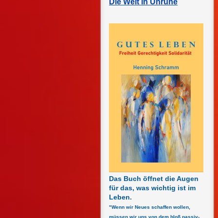
Die Welt in Unruhe
Das Buch öffnet die Augen
für das, was wichtig ist im
Leben.
"Wenn wir Neues schaffen wollen,
müssen wir uns von dem bloß passiv-