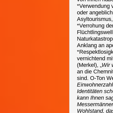
*Verwendung v
oder angeblich
Asyltourismus,
*Verrohung de
Flüchtlingswell
Naturkatastrop
Anklang an ap
*Respektlosigke
vernichtend mi
(Merkel), „
Wir 
an die Chemni
sind. O-Ton We
Einwohnerzahl
Identitäten sch
kann Ihnen sa
Messermänner 
Wohlstand, da