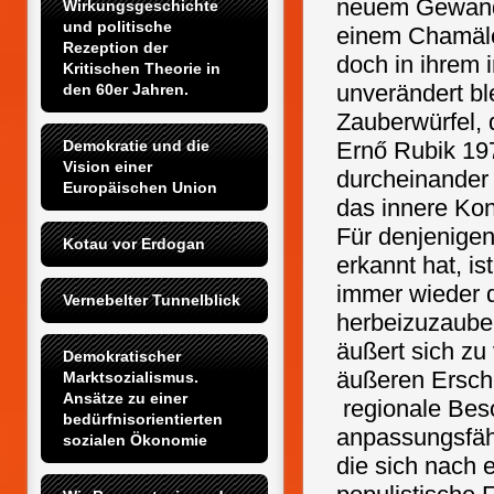
neuem Gewand 
Wirkungsgeschichte 
und politische 
einem Chamäle
Rezeption der 
doch in ihrem
Kritischen Theorie in 
unverändert ble
den 60er Jahren.
Zauberwürfel, 
Demokratie und die 
Ernő Rubik 197
Vision einer 
durcheinander 
Europäischen Union
das innere Kon
Für denjenigen
Kotau vor Erdogan
erkannt hat, is
immer wieder d
Vernebelter Tunnelblick
herbeizuzauber
äußert sich zu
Demokratischer 
äußeren Ersch
Marktsozialismus. 
Ansätze zu einer 
regionale Bes
bedürfnisorientierten 
anpassungsfähi
sozialen Ökonomie
die sich nach 