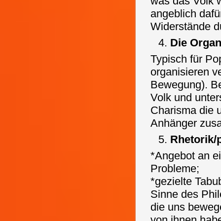
was das Volk w
angeblich dafü
Widerstände d
Die Organ
Typisch für Po
organisieren v
Bewegung). Be
Volk und unters
Charisma die 
Anhänger zus
Rhetorik/p
*Angebot an ei
Probleme;
*gezielte Tabu
Sinne des Phil
die uns bewege
von ihnen habe