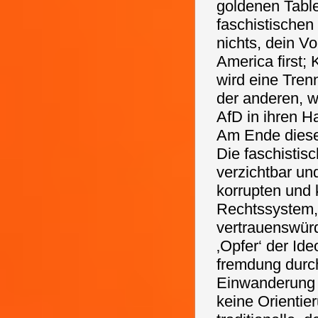
goldenen Table
faschistischen 
nichts, dein Vo
America first
wird eine Tren
der anderen, w
AfD in ihren H
Am Ende diese
Die faschistis
verzichtbar un
korrupten und 
Rechtssystem, 
vertrauenswürd
‚Opfer‘ der Id
fremdung durc
Einwanderung 
keine Orienti