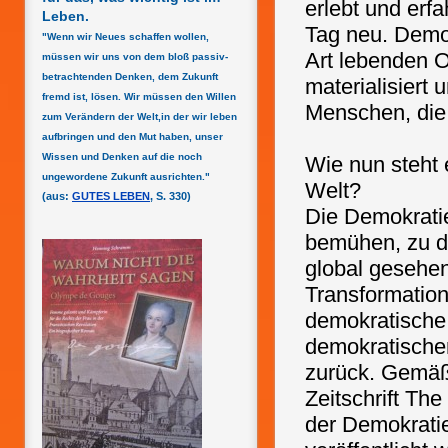
erlebt und erfa
Leben.
Tag neu. Demok
"Wenn wir Neues schaffen wollen,
Art lebenden 
müssen wir uns von dem bloß passiv-
betrachtenden Denken, dem Zukunft
materialisiert
fremd ist, lösen. Wir müssen den Willen
Menschen, die 
zum Verändern der Welt,in der wir leben
aufbringen und den Mut haben, unser
Wissen und Denken auf die noch
Wie nun steht
ungewordene Zukunft ausrichten."
Welt?
(aus:
GUTES LEBEN
, S. 330)
Die Demokratie
bemühen, zu de
global gesehen
Transformation
demokratische 
demokratischer
zurück. Gemäß
Zeitschrift Th
der Demokratie