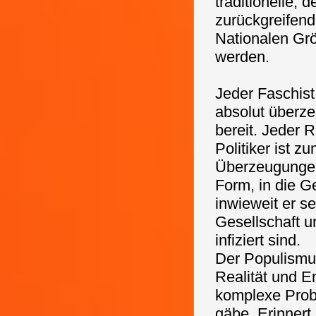
traditionelle,
zurückgreifend
Nationalen Grö
werden.
Jeder Faschist 
absolut überz
bereit. Jeder R
Politiker ist 
Überzeugungen b
Form, in die Ge
inwieweit er s
Gesellschaft un
infiziert sind.
Der Populismus
Realität und E
komplexe Probl
gäbe. Erinnert