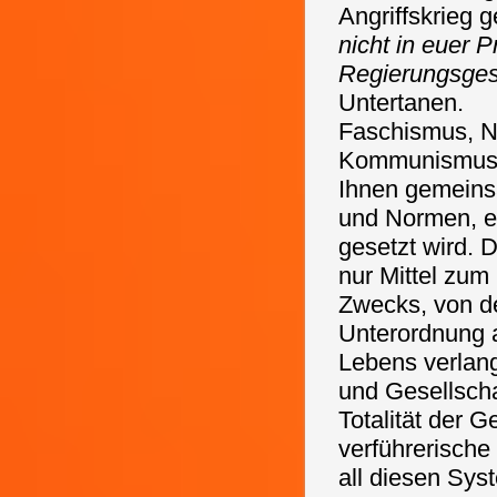
Angriffskrieg 
nicht in euer P
Regierungsges
Untertanen.
Faschismus, Na
Kommunismus si
Ihnen gemeins
und Normen, ei
gesetzt wird. 
nur Mittel zum
Zwecks, von d
Unterordnung a
Lebens verlang
und Gesellscha
Totalität der G
verführerische
all diesen Sy