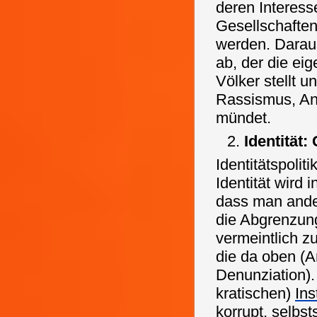
deren Interess
Gesellschaften 
werden. Daraus 
ab, der die ei
Völker stellt u
Rassismus, An
mündet.
Identität
Identitätspoliti
Identität wird 
dass man ande
die Abgrenzung
vermeintlich z
die da oben (
A
Denunziation)
kratischen)
Ins
korrupt, selbs