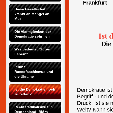
Frankfurt
Diese Gesellschaft 
krankt an Mangel an 
Mut
Die Alarmglocken der 
Ist 
Demokratie schrillen
Die
Was bedeutet 'Gutes 
Leben'?
Putins 
Russofaschismus und 
die Ukraine
Demokratie ist 
Ist die Demokratie noch 
zu retten?
Begriff - und 
Druck. Ist sie 
Rechtsradikalismus in 
Welt? Kann sie
Deutschland: Björn 