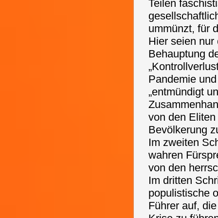
Teilen faschis
gesellschaftli
ummünzt, für d
Hier seien nur 
Behauptung der
„Kontrollverlu
Pandemie und 
„entmündigt und
Zusammenhang 
von den Eliten
Bevölkerung z
Im zweiten Sch
wahren Fürspre
von den herrsch
Im dritten Schr
populistische 
Führer auf, di