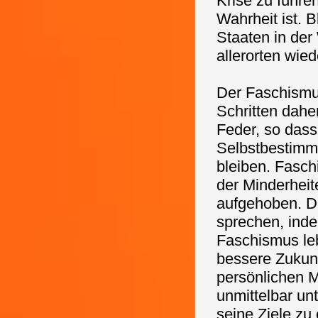
Krise zu führen
Wahrheit ist. B
Staaten in de
allerorten wie
Der Faschismu
Schritten dahe
Feder, so dass
Selbstbestimmu
bleiben.
Fasch
der Minderhei
aufgehoben. De
sprechen, inde
Faschismus leb
bessere Zukunf
persönlichen M
unmittelbar un
seine Ziele zu 