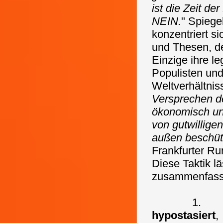
ist die Zeit d
NEIN.
" Spiege
konzentriert s
und Thesen, de
Einzige ihre l
Populisten und
Weltverhältnis
Versprechen de
ökonomisch und
von gutwillig
außen beschüt
Frankfurter R
Diese Taktik l
zusammenfass
1
hypostasiert
,