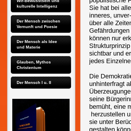
populistische 
Wir-Bewusstsein und 
kulturelle Intelligenz
Sie hat bei al
inneres, unver-
Der Mensch zwischen 
über alle Zeite
Vernunft und Poesie
Gefährdungen 
können nur erk
Der Mensch als Idee 
Strukturprinzip
und Materie
sichtbar und e
jedes Einzelne
Glauben, Mythos 
Christentum
Die Demokratie
Der Mensch I u. II
unhinterfragt 
Überzeugungen,
seine Bürgerin
bemüht, eine m
herzustellen 
sie unter Berü
gestalten könn