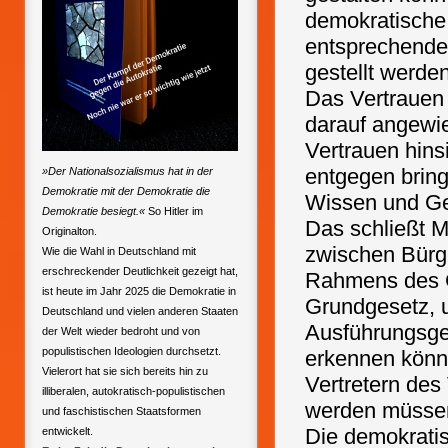
demokratische 
entsprechende
gestellt werden
Das Vertrauen 
darauf angewi
Vertrauen hins
entgegen brin
»Der Nationalsozialismus hat in der
Demokratie mit der Demokratie die
Wissen und Ge
Demokratie besiegt.«
So Hitler im
Das schließt M
Originalton.
zwischen Bürge
Wie die Wahl in Deutschland mit
erschreckender Deutlichkeit gezeigt hat,
Rahmens des G
ist heute im Jahr 2025 die Demokratie in
Grundgesetz, 
Deutschland und vielen anderen Staaten
Ausführungsges
der Welt
wieder bedroht und von
populistischen Ideologien durchsetzt.
erkennen könn
Vielerort hat sie sich bereits hin zu
Vertretern des
illiberalen, autokratisch-populistischen
werden müsse
und faschistischen Staatsformen
Die demokrati
entwickelt.