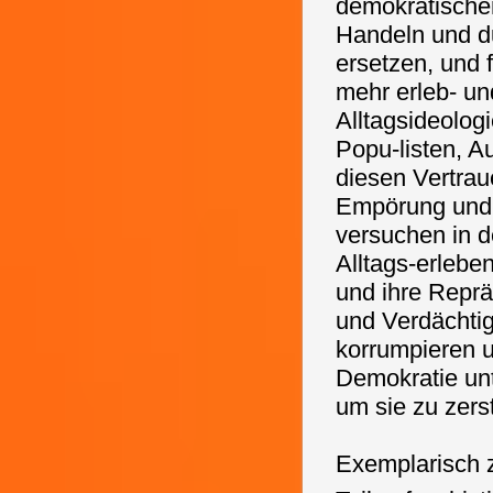
demokratischen
Handeln und du
ersetzen, und f
mehr erleb- un
Alltagsideolog
Popu-listen, A
diesen Vertrau
Empörung und 
versuchen in 
Alltags-erlebe
und ihre Reprä
und Verdächti
korrumpieren u
Demokratie unt
um sie zu zers
Exemplarisch z