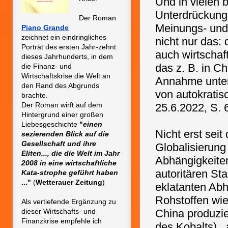
Und in vielen 
Unterdrückung
Der Roman
Meinungs- und
P
iano Grande
zeichnet ein eindringliches
nicht nur das:
Porträt des ersten Jahr-zehnt
auch wirtschaf
dieses Jahrhunderts, in dem
das z. B. in Ch
die Finanz- und
Wirtschaftskrise die Welt an
Annahme unters
den Rand des Abgrunds
von autokrati
brachte.
Der Roman wirft auf dem
25.6.2022, S. 
Hintergrund einer großen
Liebesgeschichte
"
einen
Nicht erst sei
sezierenden Blick auf die
Gesellschaft und ihre
Globalisierun
Eliten..., die die Welt im Jahr
Abhängigkeite
2008 in eine wirtschaftliche
autoritären Sta
Kata-strophe geführt haben
..."
(
Wetterauer Zeitung
)
eklatanten Abh
Rohstoffen wie
Als vertiefende Ergänzung zu
dieser Wirtschafts- und
China produzie
Finanzkrise empfehle ich
des Kobalts) 