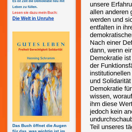
Es ist Zeit die Demokratie neu mit
unsere Erfahru
Leben zu füllen.
allen anderen 
Lesen sie dazu mein Buch:
Die Welt in Unruhe
werden und sich
entfalten in ih
demokratischen 
Nach einer Def
dann, wenn ein
Demokratie ist 
der Funktionsf
institutionelle
und Solidarität
Demokratie für
wissen, worauf
ihm diese Wert
jedoch kein a
undurchschauba
Das Buch öffnet die Augen
Teil unseres t
für das, was wichtig ist im