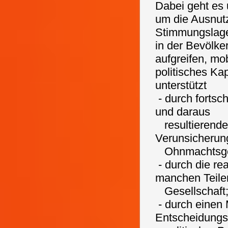
Dabei geht es
um die Ausnut
Stimmungslage
in der Bevölke
aufgreifen, mo
politisches Kap
unterstützt
- durch fortsc
und daraus
resultierenden
Verunsicherun
Ohnmachtsge
- durch die re
manchen Teile
Gesellschaft
- durch einen 
Entscheidungs