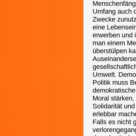
Menschenfänger
Umfang auch die
Zwecke zunutze
eine Lebensein
erwerben und i
man einem Men
überstülpen ka
Auseinanderset
gesellschaftli
Umwelt. Demok
Politik muss B
demokratische
Moral stärken, 
Solidarität un
erlebbar mach
Falls es nicht
verlorengegang