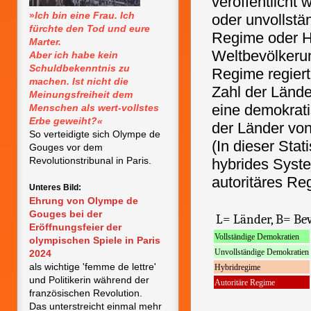
veröffentlicht 
»
Ich bin eine Frau. Ich
oder unvollstä
fürchte den Tod und eure
Regime oder Hy
Marter.
Weltbevölkeru
Aber ich habe kein
Schuldbekenntnis zu
Regime regiert
machen. Ist nicht die
Zahl der Lände
Meinungsfreiheit dem
eine demokrat
Menschen als wert-vollstes
Erbe geweiht?«
der Länder von
So verteidigte sich Olympe de
(In dieser Stat
Gouges vor dem
Revolutionstribunal in Paris.
hybrides Syste
autoritäres Re
Unteres Bild:
Ehrung von Olympe de
Gouges bei der
L= Länder, B=
Eröffnungsfeier der
Vollständige Demokratien
olympischen Spiele in Paris
Unvollständige Demokratien
2024
als wichtige 'femme de lettre'
Hybridregime
und Politikerin während der
Autoritäre Regime
französischen Revolution.
Das unterstreicht einmal mehr