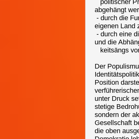
politischer Pr
abgehängt wer
- durch die Fur
eigenen Land 
- durch eine di
und die Abhän
keitsängs von
Der Populismu
Identitätspolit
Position darstel
verführerische
unter Druck se
stetige Bedrohu
sondern der ak
Gesellschaft b
die oben ausg
Demokratie leb