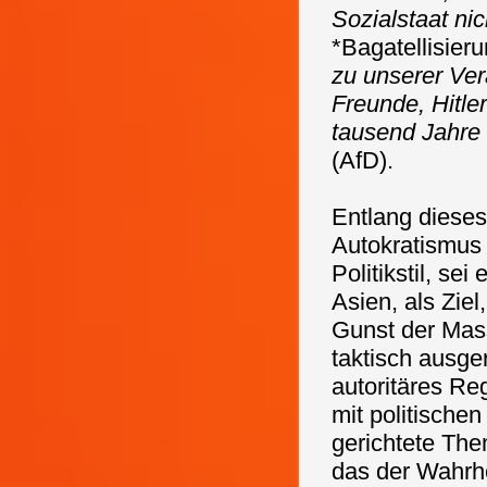
Sozialstaat nic
*Bagatellisier
zu unserer Ver
Freunde, Hitle
tausend Jahre 
(AfD).
Entlang dieses
Autokratismus
Politikstil, se
Asien, als Ziel
Gunst der Mas
taktisch ausge
autoritäres Reg
mit politische
gerichtete Th
das der Wahrhe