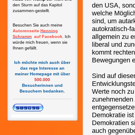
den USA, sonde
den Sturm auf das Kapitol
zusammen-gestellt.
welche Möglic
sind, um autar
Besuchen Sie auch meine
autokratisch-f
Autorenseite
Henning
allgemein zu e
Schramm
auf Facebook
. Ich
würde mich freuen, wenn sie
liberal und zu
Ihnen gefällt.
kommt rechten 
Bewegungen e
Ich möchte mich auch über
das rege Interesse an
meiner Homepage mit
über
Sind auf diese
500.000
Entwicklungst
Besucherinnen und
Werte noch zu
Besuchern bedanken.
zunehmenden A
entgegensetz
Demokratie ist
Demokratien sin
auch gegenübe