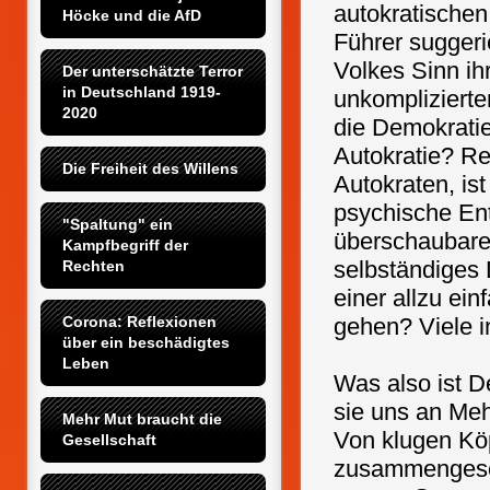
autokratischen
Höcke und die AfD
Führer suggeri
Volkes Sinn ih
Der unterschätzte Terror 
in Deutschland 1919-
unkomplizierte
2020
die Demokrati
Autokratie? Re
Die Freiheit des Willens
Autokraten, ist
psychische Ent
"Spaltung" ein 
überschaubare
Kampfbegriff der 
selbständiges
Rechten
einer allzu ei
Corona: Reflexionen 
gehen? Viele i
über ein beschädigtes 
Leben
Was also ist D
sie uns an Me
Mehr Mut braucht die 
Von klugen Köp
Gesellschaft
zusammengesetz