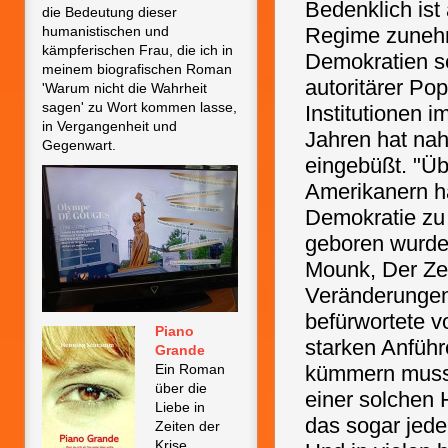
Bedenklich ist
die Bedeutung dieser
humanistischen und
Regime zunehm
kämpferischen Frau, die ich in
Demokratien se
meinem biografischen Roman
autoritärer Po
'Warum nicht die Wahrheit
sagen' zu Wort kommen lasse,
Institutionen 
in Vergangenheit und
Jahren hat nah
Gegenwart.
eingebüßt. "Üb
Amerikanern ha
Demokratie zu 
geboren wurden
Mounk, Der Zer
Veränderungen 
befürwortete v
Piano
starken Anführ
Grande
Ein Roman
kümmern muss';
über die
einer solchen H
Liebe in
das sogar jede
Zeiten der
Krise.