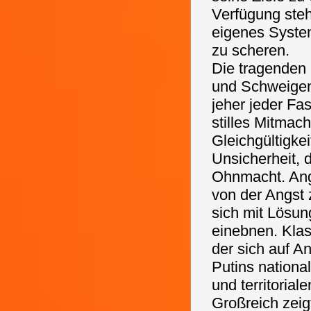
Verfügung steh
eigenes Syste
zu scheren.
Die tragenden 
und Schweigen. 
jeher jeder Fa
stilles Mitmac
Gleichgültigke
Unsicherheit, 
Ohnmacht. Angs
von der Angst z
sich mit Lösung
einebnen. Klas
der sich auf A
Putins nationa
und territoria
Großreich zeig