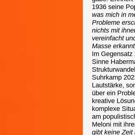
1936 seine Popu
was mich in me
Probleme ersch
nichts mit ih
vereinfacht un
Masse erkannte
Im Gegensatz 
Sinne Haberma
Strukturwandel 
Suhrkamp 2022
Lautstärke, s
über ein Probl
kreative Lösun
komplexe Situa
am populistisc
Meloni mit ihrer
gibt keine Ze