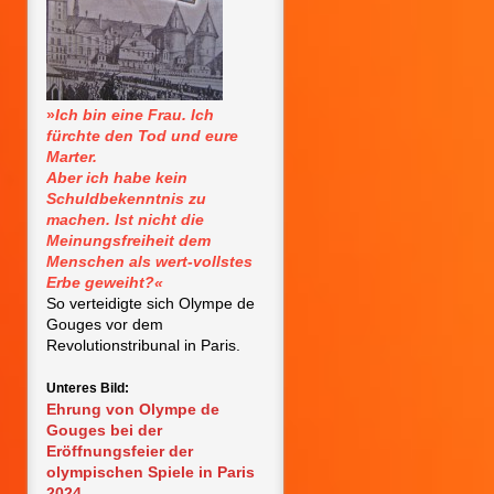
»
Ich bin eine Frau. Ich
fürchte den Tod und eure
Marter.
Aber ich habe kein
Schuldbekenntnis zu
machen. Ist nicht die
Meinungsfreiheit dem
Menschen als wert-vollstes
Erbe geweiht?«
So verteidigte sich Olympe de
Gouges vor dem
Revolutionstribunal in Paris.
Unteres Bild:
Ehrung von Olympe de
Gouges bei der
Eröffnungsfeier der
olympischen Spiele in Paris
2024