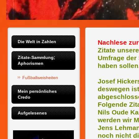
Nachlese zur
Die Welt in Zahlen
Zitate unser
Umfrage der 
Zitate-Sammlung; 
Aphorismen
haben sollen
Fußballweisheiten
Josef Hickers
deswegen ist
Mein persönliches 
abgeschlossen
Credo
Folgende Zita
Nils Oude Ka
Aufgelesenes
werden wir M
Jens Lehmann
noch nicht di