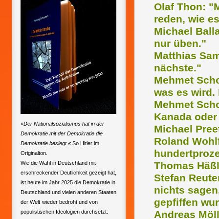
Olaf Thon: "
reden, wie es
Michael Balla
nur üben."
Matthias Sam
nächste."
Mehmet Scholl
was es wird.
Mehmet Schoo
Kanada oder 
»Der Nationalsozialismus hat in der
Michael Preet
Demokratie mit der Demokratie die
Roland Wohlf
Demokratie besiegt.«
So Hitler im
hundertproz
Originalton.
Wie die Wahl in Deutschland mit
Thomas Häßle
erschreckender Deutlichkeit gezeigt hat,
Stefan Reuter
ist heute im Jahr 2025 die Demokratie in
nichts sagen
Deutschland und vielen anderen Staaten
gepfiffen wu
der Welt
wieder bedroht und von
populistischen Ideologien durchsetzt.
Andreas Möll