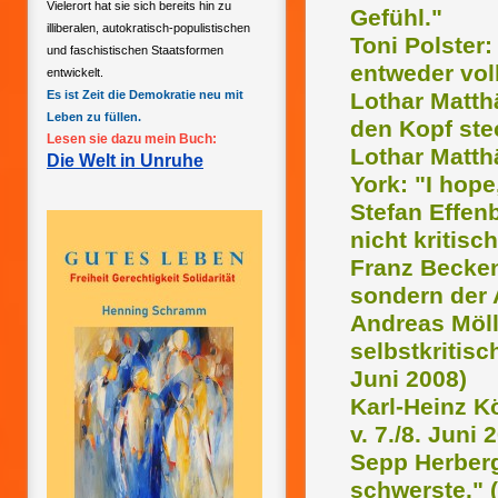
Vielerort hat sie sich bereits hin zu
Gefühl."
illiberalen, autokratisch-populistischen
Toni Polster:
und faschistischen Staatsformen
entweder vol
entwickelt.
Es ist Zeit die Demokratie neu mit
Lothar Matthä
Leben zu füllen.
den Kopf ste
Lesen sie dazu mein Buch:
Lothar Matth
Die Welt in Unruhe
York: "I hope,
Stefan Effenb
nicht kritisch
Franz Becken
sondern der A
Andreas Möll
selbstkritisc
Juni 2008)
Karl-Heinz K
v. 7./8. Juni 
Sepp Herberg
schwerste." (