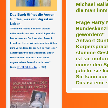
Michael Balla
die man imme
Das Buch öffnet die Augen
für das, was wichtig ist im
Frage Harry 
Leben.
Bundeskanzle
"Wenn wir Neues schaffen wollen,
geworden?"
müssen wir uns von dem bloß passiv-
betrachtenden Denken, dem Zukunft
Antwort Gunte
fremd ist, lösen. Wir müssen den Willen
Körpersprache
zum Verändern der Welt,in der wir leben
stumme Gesti
aufbringen und den Mut haben, unser
ist sie motor
Wissen und Denken auf die noch
ungewordene Zukunft ausrichten."
immer den Sp
(aus:
GUTES LEBEN
, S. 330)
jubeln, sie k
Sie kann auch
Das ist eine 